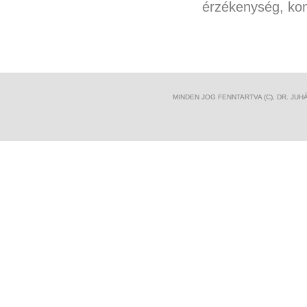
érzékenység, kon
MINDEN JOG FENNTARTVA (C), DR. JUH