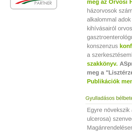
meg az Orvosi H
házorvosok számá
alkalommal adok e
kihívásairól orvo
gasztroenteroló
konszenzus
konf
a szerkesztésem
szakkönyv.
ASpr
meg a "Lisztérz
Publikációk me
Gyulladásos bélbe
Egyre növekszik 
ulcerosa) szenv
Magánrendelésem