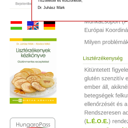
Tisztelettel és köszönettel,
Vezetőségi tagja
Bejelentkezés
Dr. Juhász Márk
(MGT)
. Alapítók
Munkacsoport (FI
Európai Koordin
Milyen problémák
Lisztérzékenység
Kitüntetett figye
glutén szenzitív
ember áll, akiknél
betegségek felku
ellenőrzését és
Rendszeresen ado
(
L.É.O.E.
) rend