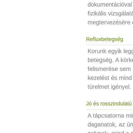
dokumentációval j
fizikális vizsgál
megtervezésére 
Refluxbetegség
Korunk egyik legg
betegség. A kórk
felismerése sem 
kezelést és mind
türelmet igényel.
Jó és rosszindulat
A tápcsatorna mi
daganatok, az ún