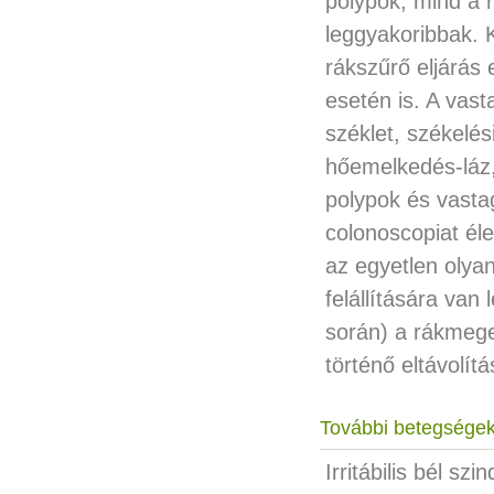
polypok, mind a
leggyakoribbak. 
rákszűrő eljárás
esetén is. A vast
széklet, székelé
hőemelkedés-láz, 
polypok és vasta
colonoscopiat éle
az egyetlen olya
felállítására va
során) a rákmege
történő eltávolít
További betegségek
Irritábilis bél s