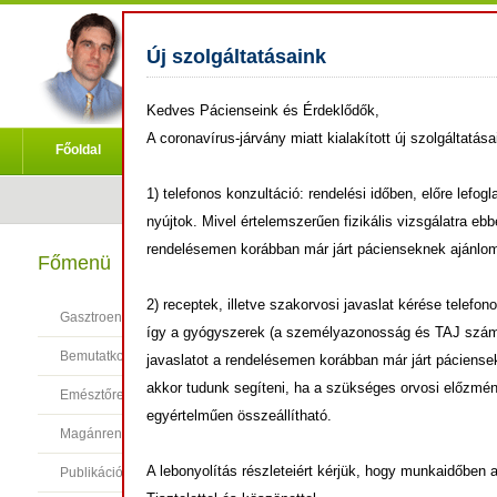
Új szolgáltatásaink
Kedves Pácienseink és Érdeklődők,
A coronavírus-járvány miatt kialakított új szolgáltatása
Főoldal
Bemutatkozás
Bejelentkezés
1) telefonos konzultáció: rendelési időben, előre lefog
nyújtok. Mivel értelemszerűen fizikális vizsgálatra eb
rendelésemen korábban már járt pácienseknek ajánlom,
Üdvözlöm honlapo
Főmenü
Dr. Juhász Márk
2) receptek, illetve szakorvosi javaslat kérése telefo
Gasztroenterológia
Orvosi diplomám
így a gyógyszerek (a személyazonosság és TAJ szám h
Bemutatkozás
javaslatot a rendelésemen korábban már járt páciensekn
Orvostudományi 
akkor tudunk segíteni, ha a szükséges orvosi előzmény
Emésztőrendszeri panaszok
egyetem II.sz. Be
egyértelműen összeállítható.
belgyógyászat és
Magánrendelés
Ph.D. diplomáma
A lebonyolítás részleteiért kérjük, hogy munkaidőben 
Publikációk